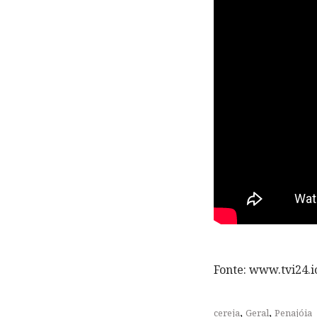
Fonte: www.tvi24.io
,
,
cereja
Geral
Penajóia