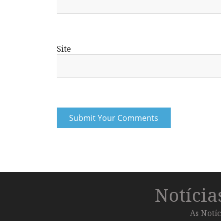
Site
Notíci
As Notíc