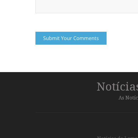
Notíci
As Notíc