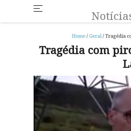
Notíci
Home
/
Geral
/ Tragédia c
Tragédia com pir
L