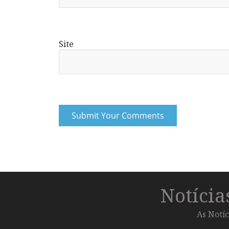
Site
Notíci
As Notíc