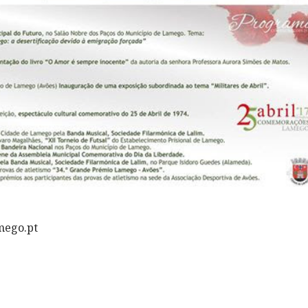
mego.pt