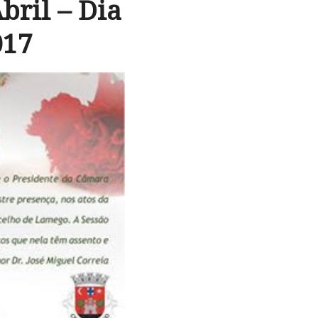
ril – Dia
017