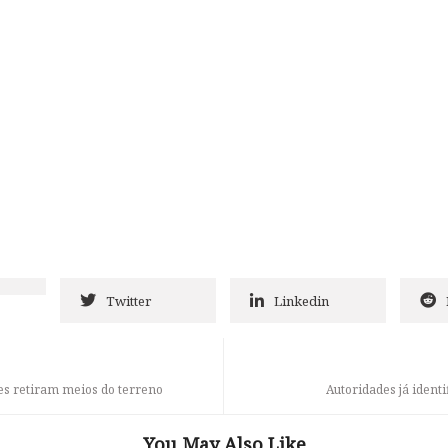
Twitter
Linkedin
es retiram meios do terreno
Autoridades já ident
You May Also Like