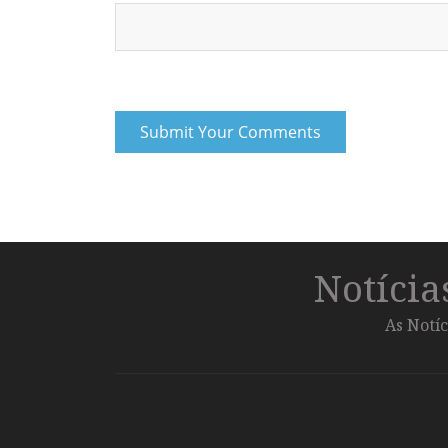
Notíci
As Notíc