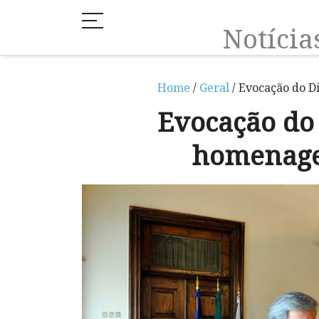
Notíci
Home
/
Geral
/ Evocação do D
Evocação do
homenage