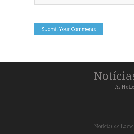
Notíci
As Notíc
Notícias de Lameg