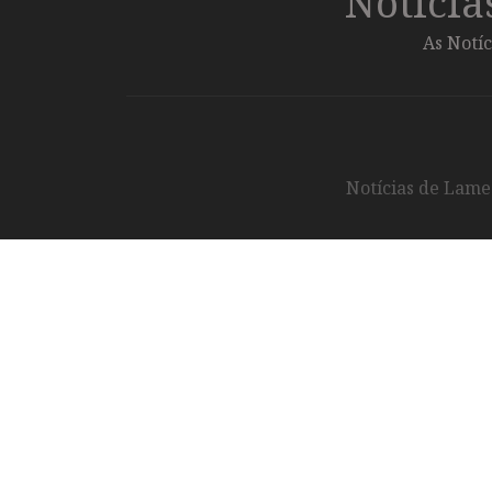
Notíci
As Notíc
Notícias de Lameg