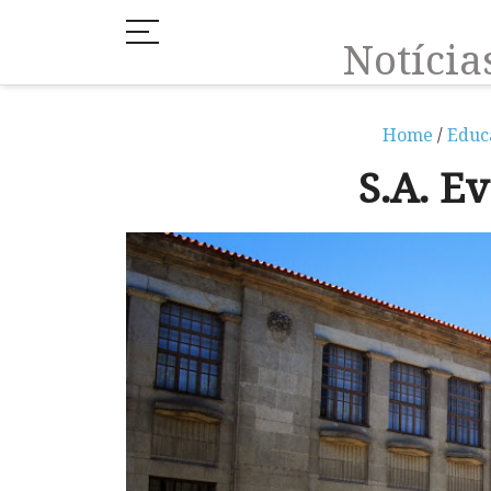
Notíci
Home
/
Educ
S.A. E