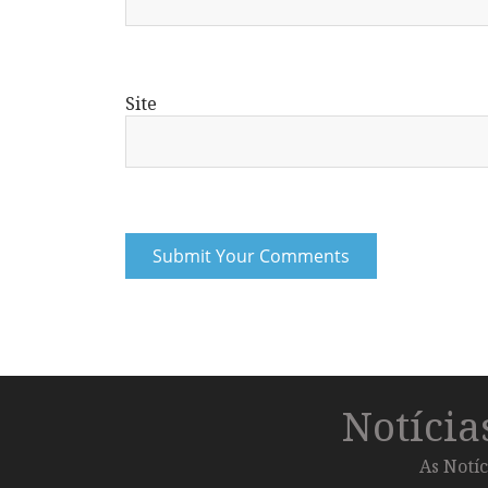
Site
Notíci
As Notíc