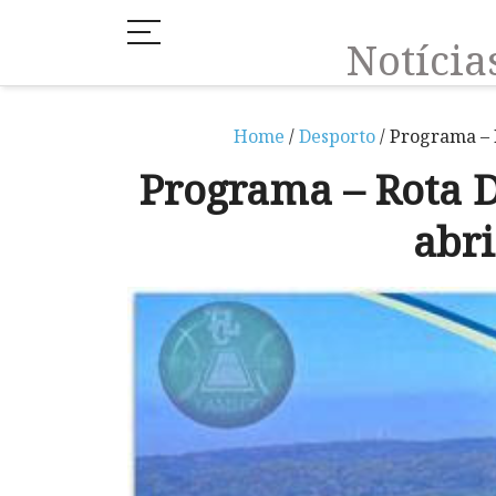
Notíci
Home
/
Desporto
/ Programa – R
Programa – Rota D
abri