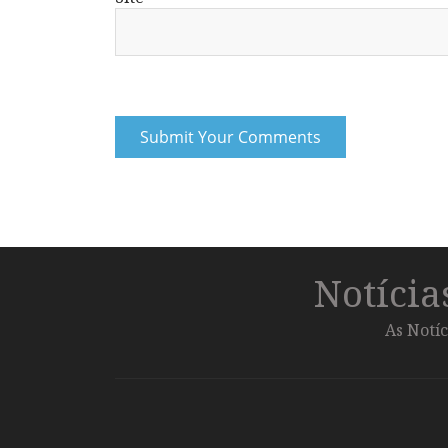
Notíci
As Notíc