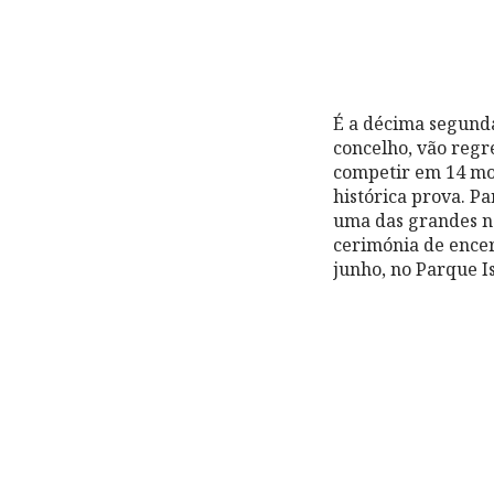
É a décima segunda
concelho, vão regre
competir em 14 mod
histórica prova. Pa
uma das grandes no
cerimónia de ence
junho, no Parque I