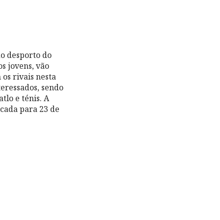
do desporto do
os jovens, vão
os rivais nesta
nteressados, sendo
tlo e ténis. A
cada para 23 de