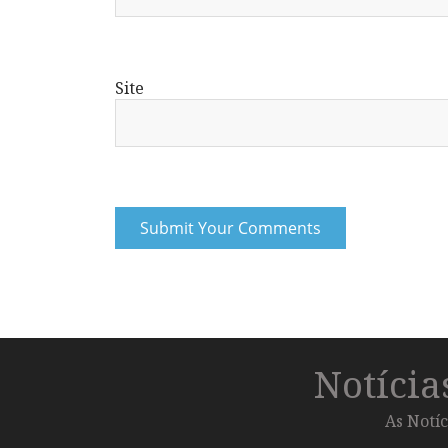
Site
Notíci
As Notíc