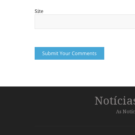
Site
Notíci
As Notíc