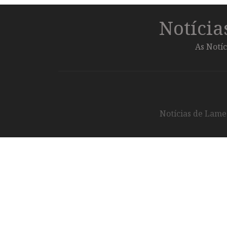
Notíci
As Notíc
Notícias de Lameg