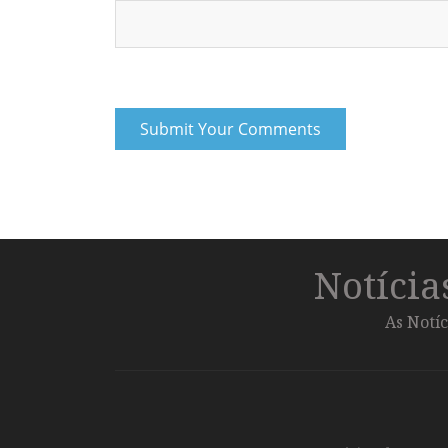
Notíci
As Notíc