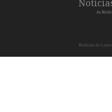
Notíci
As Notíc
Notícias de Lameg