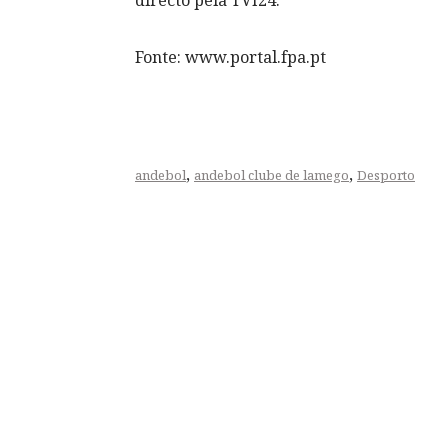
directo pela TVI24.
Fonte: www.portal.fpa.pt
,
,
andebol
andebol clube de lamego
Desporto