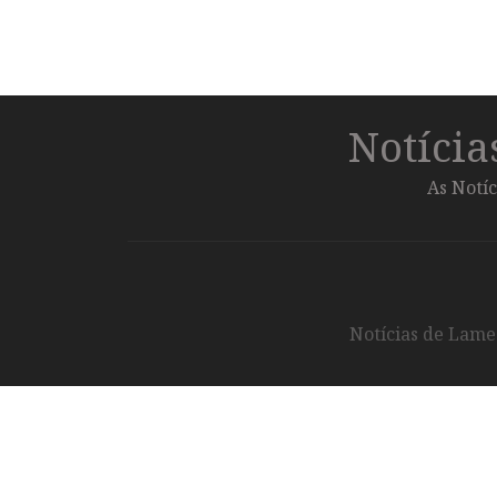
Notíci
As Notíc
Notícias de Lameg