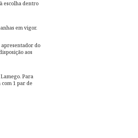
 à escolha dentro
panhas em vigor.
o apresentador do
disposição aos
r Lamego. Para
a com 1 par de