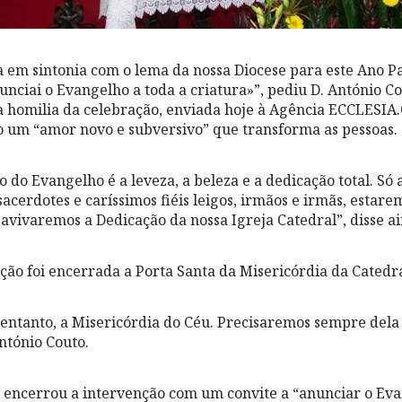
a em sintonia com o lema da nossa Diocese para este Ano Pa
unciai o Evangelho a toda a criatura»”, pediu D. António C
a homilia da celebração, enviada hoje à Agência ECCLESIA.
 um “amor novo e subversivo” que transforma as pessoas.
 do Evangelho é a leveza, a beleza e a dedicação total. Só 
 sacerdotes e caríssimos fiéis leigos, irmãos e irmãs, estar
avivaremos a Dedicação da nossa Igreja Catedral”, disse ai
ação foi encerrada a Porta Santa da Misericórdia da Cated
entanto, a Misericórdia do Céu. Precisaremos sempre dela 
António Couto.
 encerrou a intervenção com um convite a “anunciar o Ev