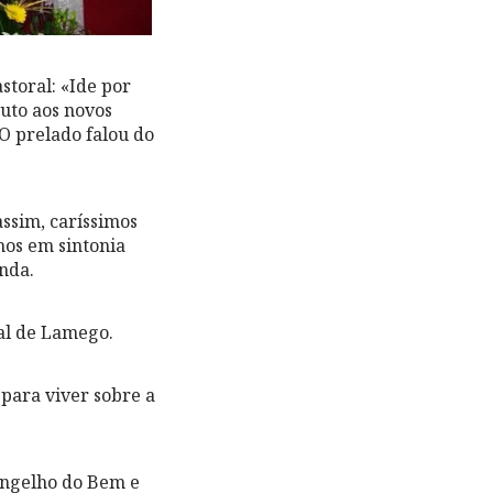
storal: «Ide por
outo aos novos
O prelado falou do
assim, caríssimos
emos em sintonia
nda.
ral de Lamego.
para viver sobre a
angelho do Bem e