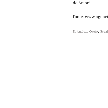
do Amor”.
Fonte: www.agencia
,
D. António Couto
Geral