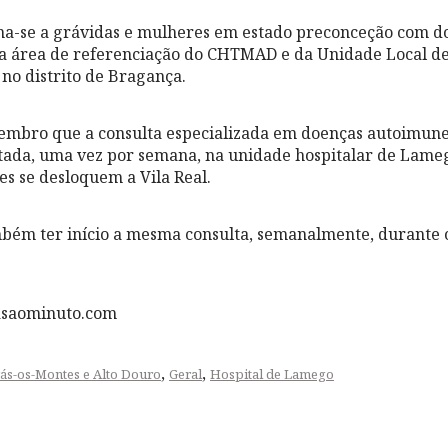
ina-se a grávidas e mulheres em estado preconceção com d
da área de referenciação do CHTMAD e da Unidade Local d
no distrito de Bragança.
embro que a consulta especializada em doenças autoimunes,
tada, uma vez por semana, na unidade hospitalar de Lameg
es se desloquem a Vila Real.
mbém ter início a mesma consulta, semanalmente, durante 
asaominuto.com
,
,
rás-os-Montes e Alto Douro
Geral
Hospital de Lamego