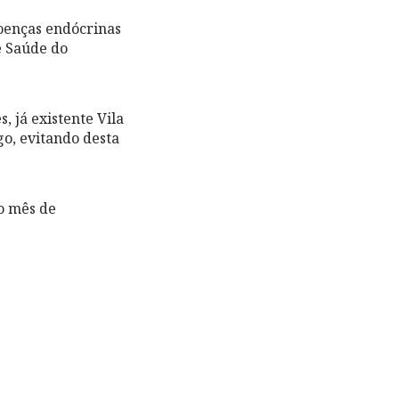
oenças endócrinas
e Saúde do
 já existente Vila
o, evitando desta
o mês de