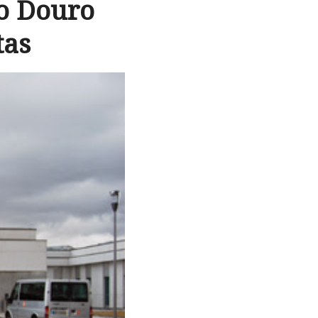
to Douro
tas