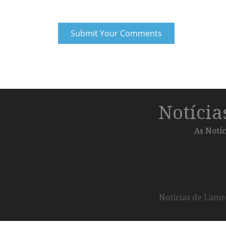
Notíci
As Notíc
Notícias de Lameg