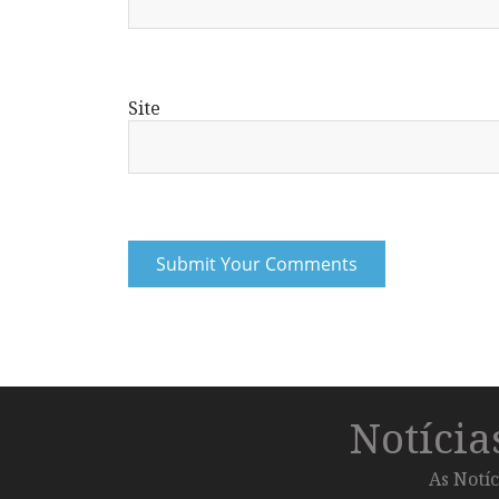
Site
Notíci
As Notíc