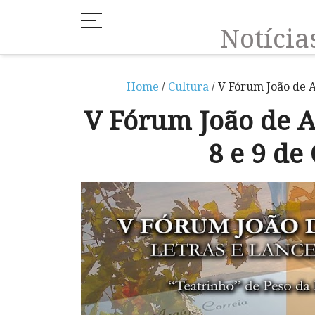
Notíci
Home
/
Cultura
/ V Fórum João de A
V Fórum João de A
8 e 9 de