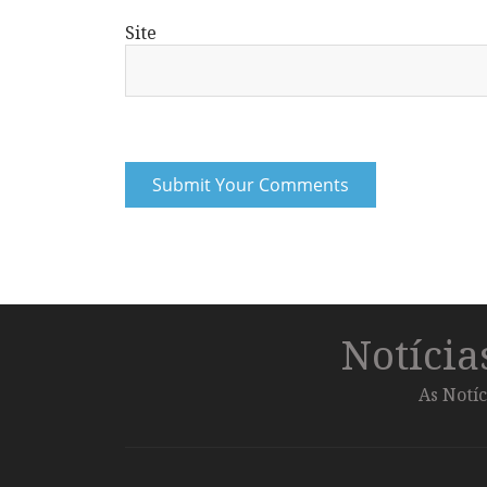
Site
Notíci
As Notíc