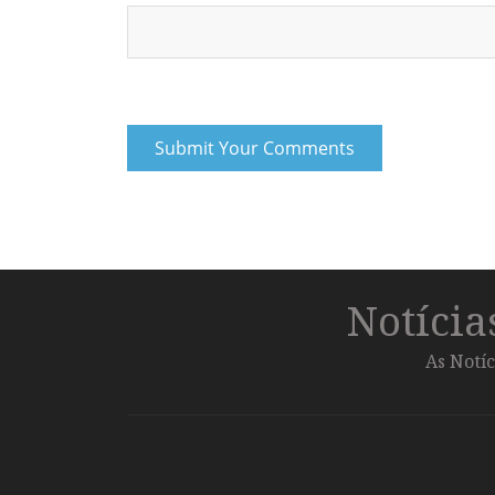
Notíci
As Notíc