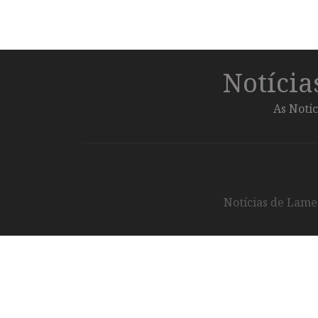
Notíci
As Notíc
Notícias de Lameg