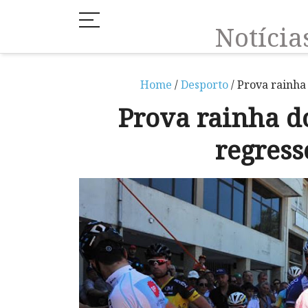
Notíci
Home
/
Desporto
/ Prova rainha
Prova rainha d
regres