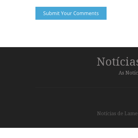
Notíci
As Notíc
Notícias de Lameg