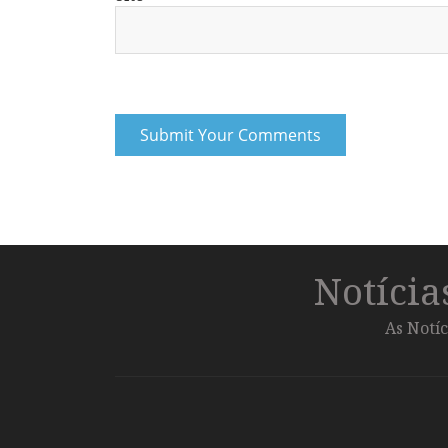
Notíci
As Notíc