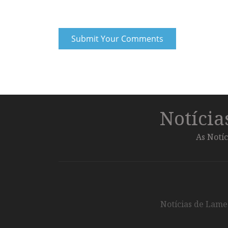
Notíci
As Notíc
Notícias de Lameg