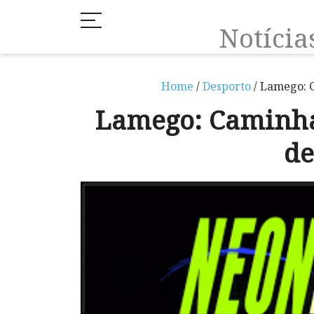
Notíci
Home
/
Desporto
/ Lamego: 
Lamego: Caminh
de