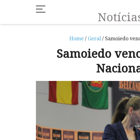
Notíci
Home
/
Geral
/ Samoiedo ven
Samoiedo venc
Nacion