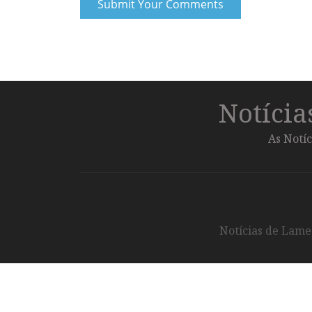
Notíci
As Notíc
Notícias de Lameg