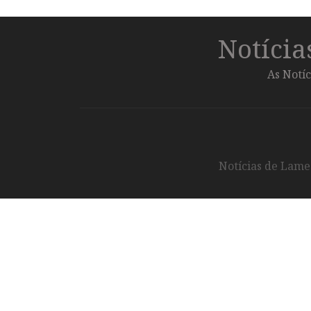
Notíci
As Notíc
Notícias de Lameg