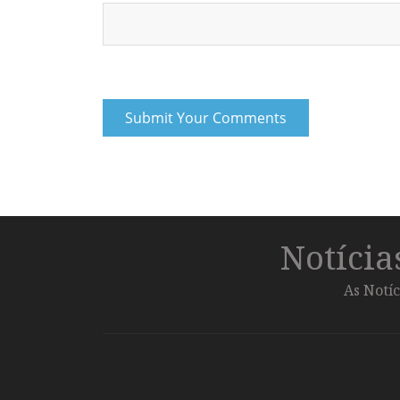
Notíci
As Notíc