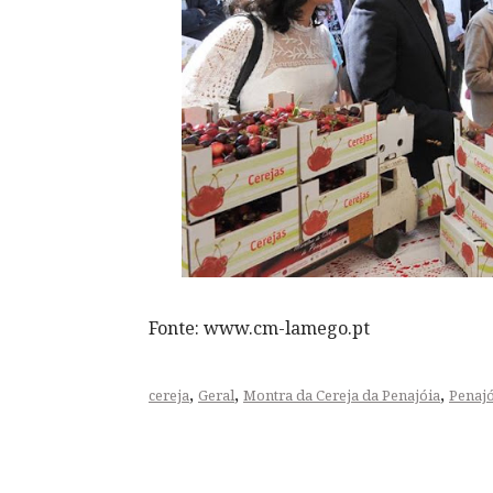
Fonte: www.cm-lamego.pt
,
,
,
cereja
Geral
Montra da Cereja da Penajóia
Penajó