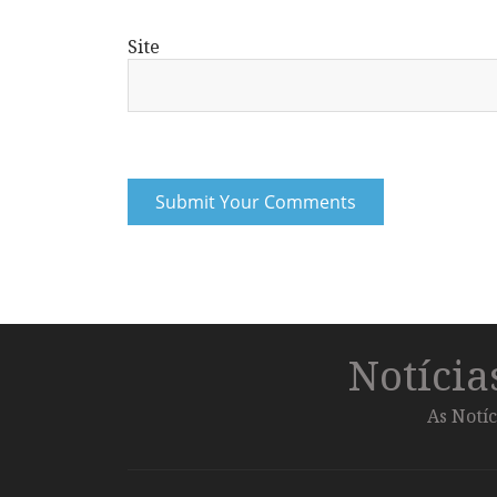
Site
Notíci
As Notíc