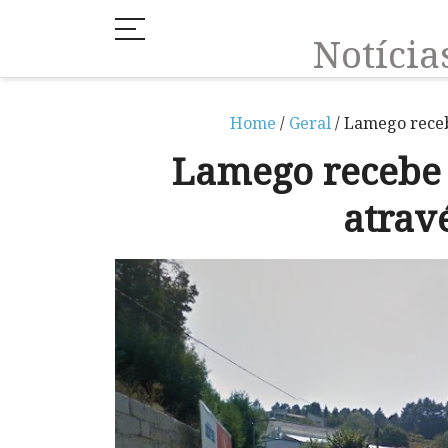
Notíci
Home
/
Geral
/ Lamego receb
Lamego recebe 
atrav