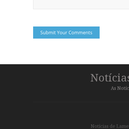
Notíci
As Notíc
Notícias de Lameg