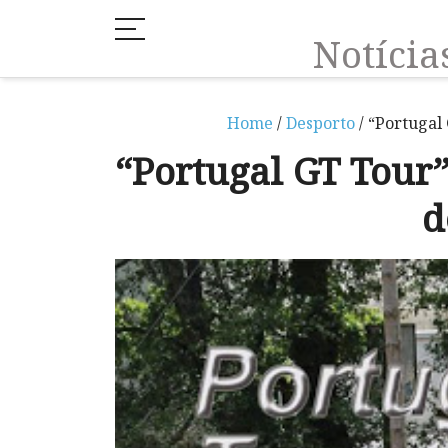
Notíci
Home
/
Desporto
/ “Portugal
“Portugal GT Tour
d