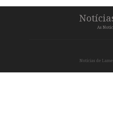
Notíci
As Notíc
Notícias de Lameg