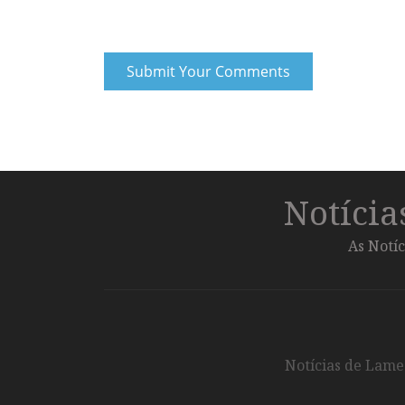
Notíci
As Notíc
Notícias de Lameg