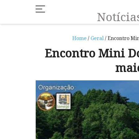
Notíci
Home
/
Geral
/ Encontro Min
Encontro Mini D
mai