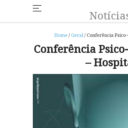
Notíci
Home
/
Geral
/ Conferência Psico
Conferência Psico
– Hospi