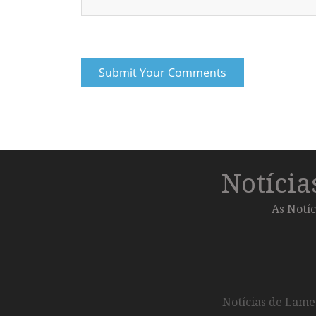
Notíci
As Notíc
Notícias de Lameg