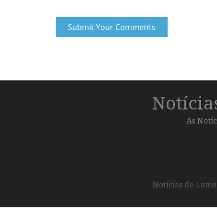
Notíci
As Notíc
Notícias de Lameg