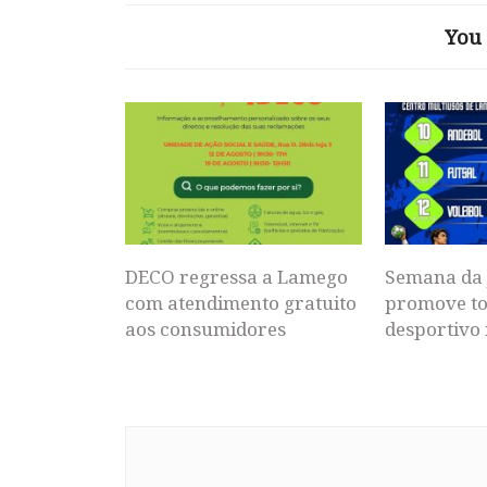
You 
DECO regressa a Lamego
Semana da 
com atendimento gratuito
promove to
aos consumidores
desportivo