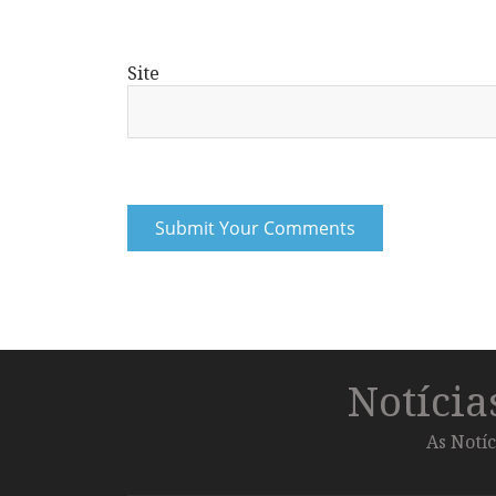
Site
Notíci
As Notíc