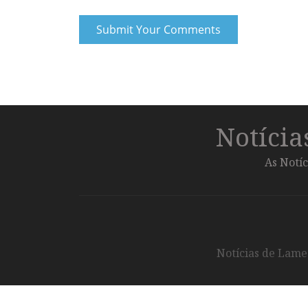
Notíci
As Notíc
Notícias de Lameg