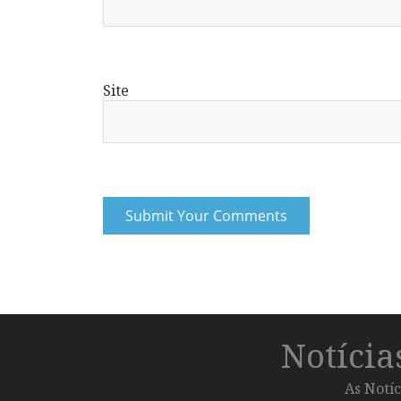
Site
Notíci
As Notíc