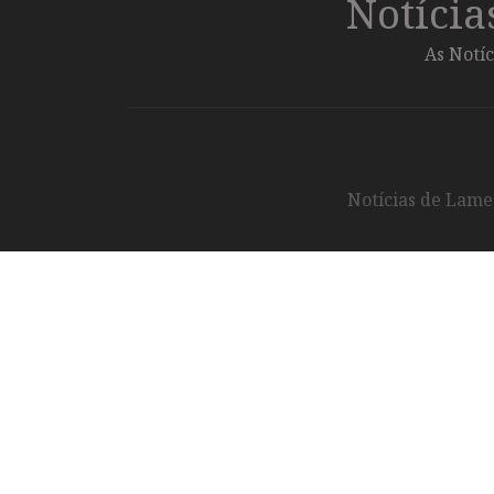
Notíci
As Notíc
Notícias de Lameg