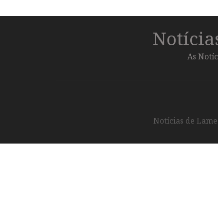
Notíci
As Notíc
Notícias de Lameg