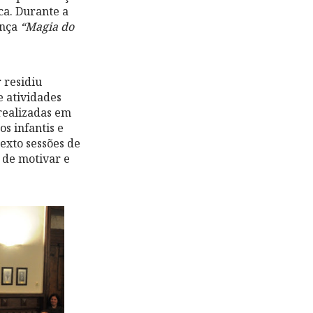
ca. Durante a
ança
“Magia do
 residiu
 atividades
 realizadas em
os infantis e
texto sessões de
o de motivar e