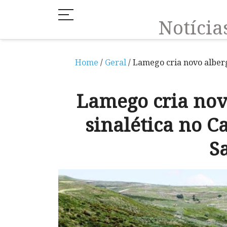
Notíci
Home
/
Geral
/ Lamego cria novo alber
Lamego cria nov
sinalética no 
S