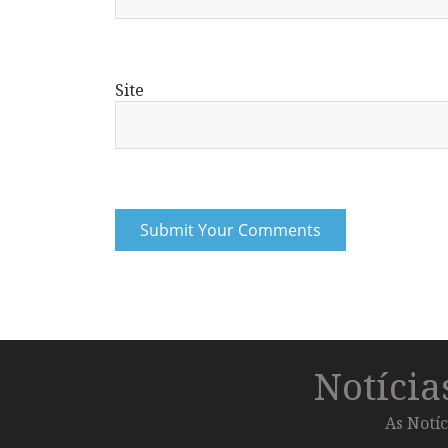
Site
Notíci
As Notíc