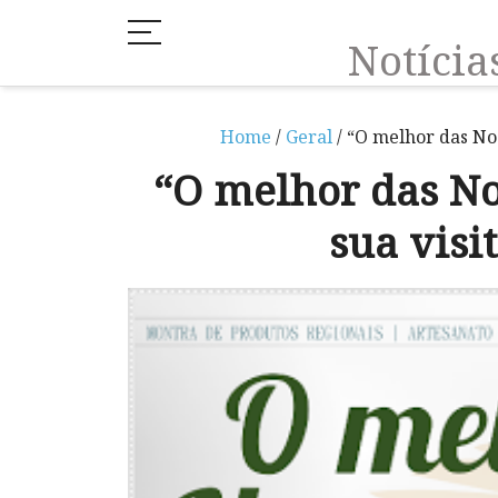
Notíci
Home
/
Geral
/ “O melhor das No
“O melhor das No
sua vis