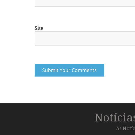
Site
Notíci
As Notíc