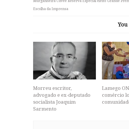
Murganheira Cuvée Reserva Especial eleito Grande Pré
Escolha da Imprensa
You 
Morreu escritor,
Lamego ON
advogado e ex-deputado
comércio lo
socialista Joaquim
comunidad
Sarmento