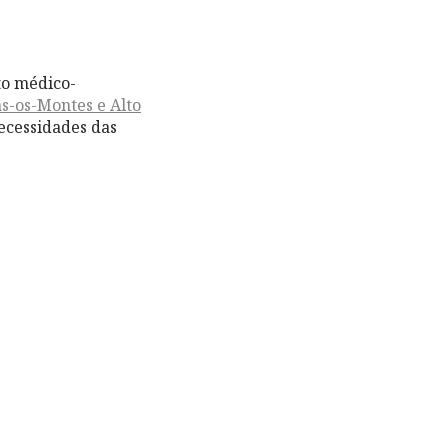
o médico-
s-os-Montes e Alto
necessidades das