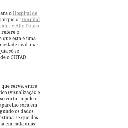
para o
Hospital de
porque o “
Hospital
ontes e Alto Douro
 refere o
te que esta é uma
ciedade civil, mas
quia só se
, de o CHTAD
 que serve, entre
ico (visualização e
so cortar a pele e
 aparelho será em
egundo os dados
“estima-se que das
ma em cada duas