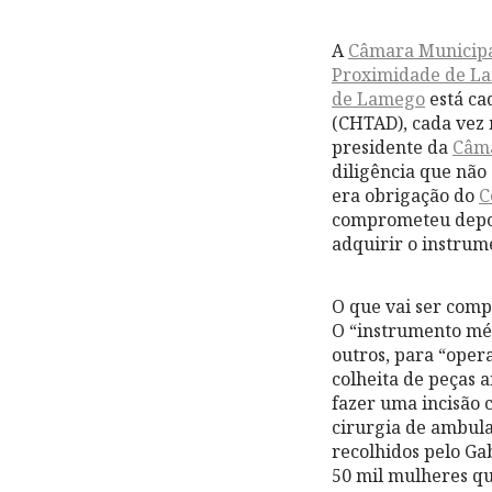
A
Câmara Municip
Proximidade de L
de Lamego
está ca
(CHTAD), cada vez 
presidente da
Câm
diligência que não
era obrigação do
C
comprometeu depois
adquirir o instrum
O que vai ser com
O “instrumento méd
outros, para “opera
colheita de peças a
fazer uma incisão 
cirurgia de ambula
recolhidos pelo G
50 mil mulheres qu