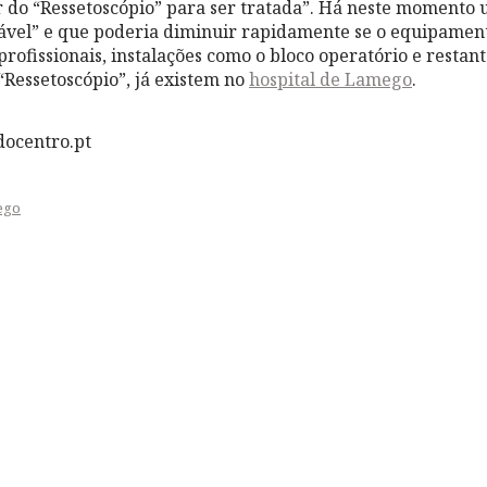
ar do “Ressetoscópio” para ser tratada”. Há neste momento 
ável” e que poderia diminuir rapidamente se o equipament
rofissionais, instalações como o bloco operatório e restan
Ressetoscópio”, já existem no
hospital de Lamego
.
docentro.pt
ego