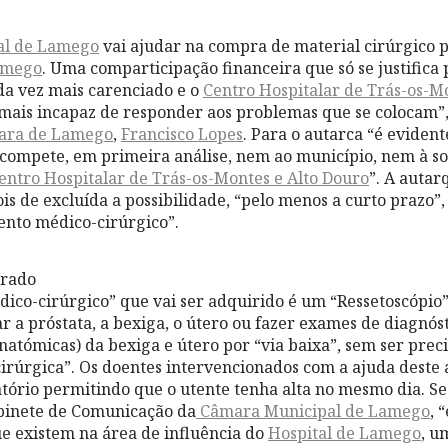
al de Lamego
vai ajudar na compra de material cirúrgico 
amego
. Uma comparticipação financeira que só se justifica 
da vez mais carenciado e o
Centro Hospitalar de Trás-os-M
mais incapaz de responder aos problemas que se colocam”,
ara de Lamego
,
Francisco Lopes
. Para o autarca “é eviden
 compete, em primeira análise, nem ao município, nem à so
entro Hospitalar de Trás-os-Montes e Alto Douro
”. A autar
 de excluída a possibilidade, “pelo menos a curto prazo”
ento médico-cirúrgico”.
prado
ico-cirúrgico” que vai ser adquirido é um “Ressetoscópio”
r a próstata, a bexiga, o útero ou fazer exames de diagnóst
natómicas) da bexiga e útero por “via baixa”, sem ser preci
cirúrgica”. Os doentes intervencionados com a ajuda deste
tório permitindo que o utente tenha alta no mesmo dia. S
abinete de Comunicação da
Câmara Municipal de Lamego
, 
e existem na área de influência do
Hospital de Lamego
, u