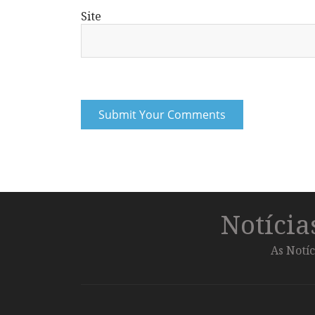
Site
Notíci
As Notíc