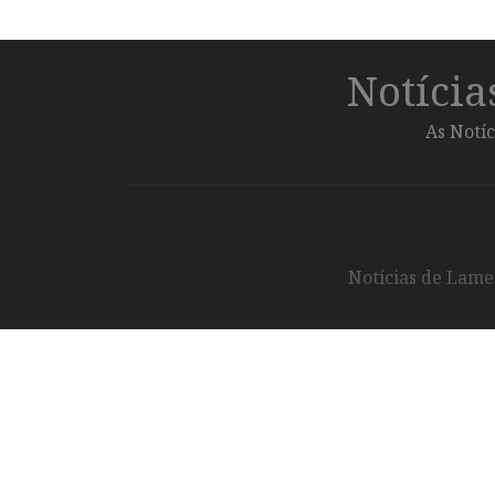
Notíci
As Notíc
Notícias de Lameg