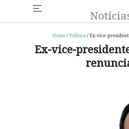
Notíci
Home
/
Política
/ Ex-vice-presiden
Ex-vice-presiden
renunci