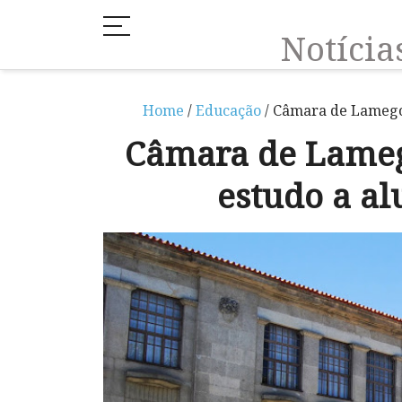
Notíci
Home
/
Educação
/ Câmara de Lamego 
Câmara de Lamego
estudo a al