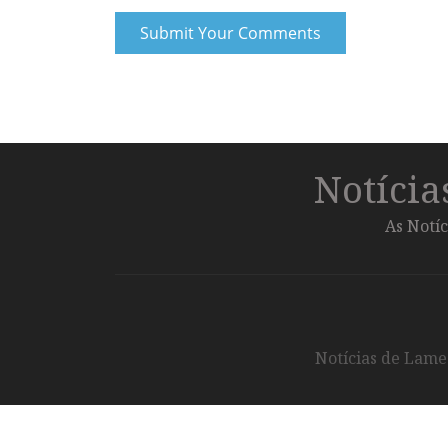
Notíci
As Notíc
Notícias de Lameg